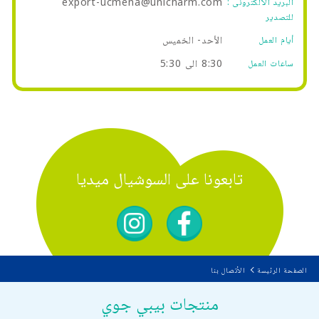
export-ucmena@unicharm.com
البريد الألكترونى :
للتصدير
الأحد- الخميس
أيام العمل
8:30 الى 5:30
ساعات العمل
تابعونا على السوشيال ميديا
الصفحة الرئيسة
الأتصال بنا
منتجات بيبي جوي